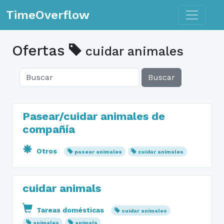
Toggle n
TimeOverflow
Ofertas
cuidar animales
Buscar
Pasear/cuidar animales de
compañía
Otros
pasear animales
cuidar animales
cuidar animals
Tareas domésticas
cuidar animales
animales
animals