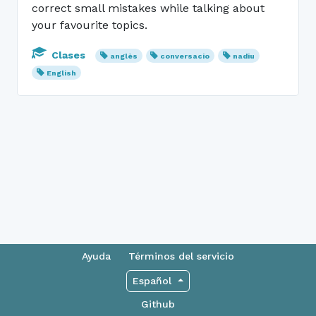
correct small mistakes while talking about
your favourite topics.
Clases
anglès
conversacio
nadiu
English
Ayuda
Términos del servicio
Español
Github