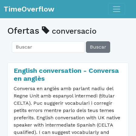
Toggle n
TimeOverflow
Ofertas
conversacio
Buscar
English conversation - Conversa
en anglès
Conversa en anglès amb parlant nadiu del
Regne Unit amb espanyol intermedi (titular
CELTA). Puc suggerir vocabulari i corregir
petits errors mentre parlo dels teus temes
preferits. English conversation with UK native
speaker with intermediate Spanish (CELTA
qualified). I can suggest vocabularly and