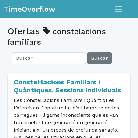
Toggle n
TimeOverflow
Ofertas
constelacions
familiars
Buscar
Constel·lacions Familiars i
Quàntiques. Sessions individuals
Les Constel·lacions Familiars i Quàntiques
t’ofereixen l’ oportunitat d’alliberar-te de les
càrregues i lligams inconscients que es van
transmetent de generació en generació,
iniciant així un procés de profunda sanació.
Algunes de les situacions en què les