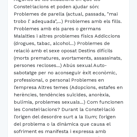
Constel·lacions et poden ajudar són:
Problemes de parella (actual, passada, "mai
trobo l’ adequada",...) Problemes amb els fills.
Problemes amb els pares o germans
Malalties i altres problemes físics Addiccions
(drogues, tabac, alcohol...) Problemes de
relació amb el sexe oposat Destins difícils
(morts prematures, avortaments, assassinats,
persones recloses...) Abús sexual Auto-
sabotatge per no aconseguir èxit econòmic,
professional, o personal Problemes en
l’empresa Altres temes (Adopcions, estafes en
herències, tendències suïcides, anorèxia,
bulímia, problemes sexuals...) Com funcionen
les Constel·lacions? Durant la Constel·lació
l’origen del desordre surt a la llum; l’origen
del problema o la dinàmica que causa el
sofriment es manifesta i expressa amb