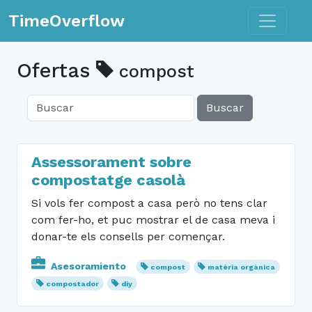
Toggle n
TimeOverflow
Ofertas
compost
Buscar
Assessorament sobre
compostatge casolà
Si vols fer compost a casa però no tens clar
com fer-ho, et puc mostrar el de casa meva i
donar-te els consells per començar.
Asesoramiento
compost
matèria orgànica
compostador
diy