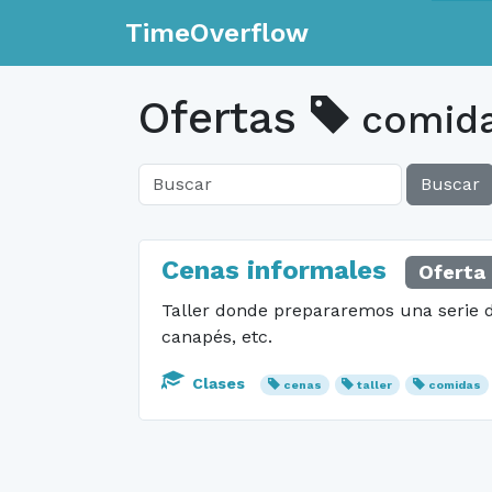
TimeOverflow
Ofertas
comid
Buscar
Cenas informales
Oferta 
Taller donde prepararemos una serie d
canapés, etc.
Clases
cenas
taller
comidas