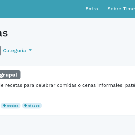
Entra
Sobre Tim
as
Categoría
grupal
e recetas para celebrar comidas o cenas informales: pat
cocina
clases