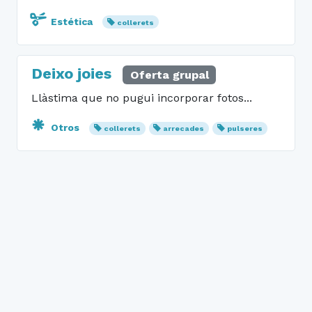
Estética
collerets
Deixo joies
Oferta grupal
Llàstima que no pugui incorporar fotos...
Otros
collerets
arrecades
pulseres