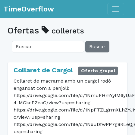
Toggle n
TimeOverflow
Ofertas
collerets
Buscar
Collaret de Cargol
Oferta grupal
Collaret de macramé amb un cargol rodó
enganxat com a penjoll:
https://drive.google.com/file/d/1NmuFHmYyIM6yU
4-MGkePZeaC/view?usp=sharing
https://drive.google.com/file/d/1NpFTZLgrmXLhZ
c/view?usp=sharing
https://drive.google.com/file/d/1NxuDfwPP7g8RLeQ
usp=sharing