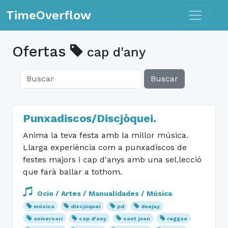
Toggle n
TimeOverflow
Ofertas
cap d'any
Buscar
Punxadiscos/Discjòquei.
Anima la teva festa amb la millor música.
Llarga experiència com a punxadiscos de
festes majors i cap d'anys amb una sel.lecció
que farà ballar a tothom.
Ocio / Artes / Manualidades / Música
música
discjòquei
pd
deejay
aniversari
cap d'any
sant joan
reggae