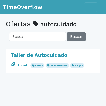
Toggle n
TimeOverflow
Ofertas
autocuidado
Buscar
Taller de Autocuidado
Salud
taller
autocuidado
hogar