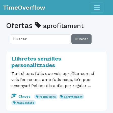
Toggle n
TimeOverflow
Ofertas
aprofitament
Buscar
Llibretes senzilles
personalitzades
Tant si tens fulls que vols aprofitar com si
vols fer-ne una amb fulls nous, te'n puc
ensenyar! Pel teu dia a dia, per regalar ...
Clases
residu zero
aprofitament
Manualitats