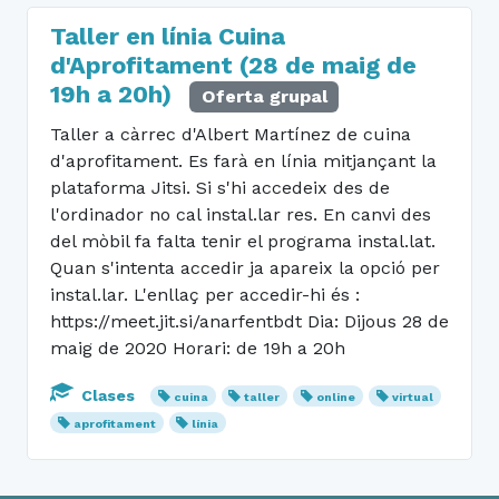
Taller en línia Cuina
d'Aprofitament (28 de maig de
19h a 20h)
Oferta grupal
Taller a càrrec d'Albert Martínez de cuina
d'aprofitament. Es farà en línia mitjançant la
plataforma Jitsi. Si s'hi accedeix des de
l'ordinador no cal instal.lar res. En canvi des
del mòbil fa falta tenir el programa instal.lat.
Quan s'intenta accedir ja apareix la opció per
instal.lar. L'enllaç per accedir-hi és :
https://meet.jit.si/anarfentbdt Dia: Dijous 28 de
maig de 2020 Horari: de 19h a 20h
Clases
cuina
taller
online
virtual
aprofitament
línia