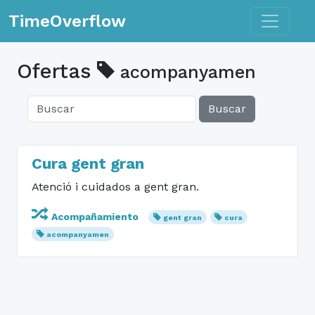
Toggle n
TimeOverflow
Ofertas
acompanyamen
Buscar
Cura gent gran
Atenció i cuidados a gent gran.
Acompañamiento
gent gran
cura
acompanyamen