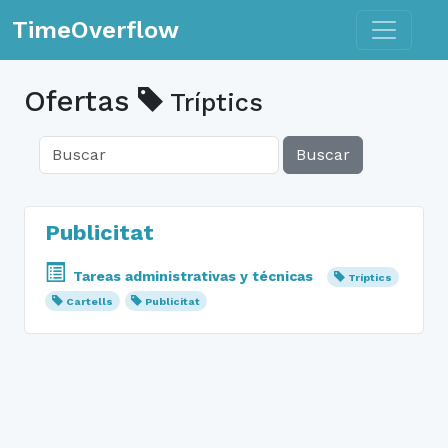
Toggle n
TimeOverflow
Ofertas
Tríptics
Buscar
Publicitat
Tareas administrativas y técnicas
Tríptics
Cartells
Publicitat