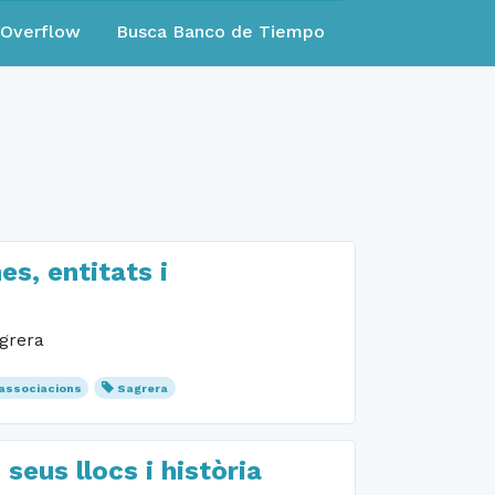
eOverflow
Busca Banco de Tiempo
s, entitats i
agrera
associacions
Sagrera
seus llocs i història