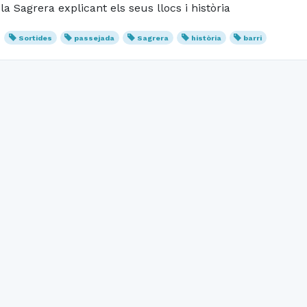
la Sagrera explicant els seus llocs i història
Sortides
passejada
Sagrera
història
barri