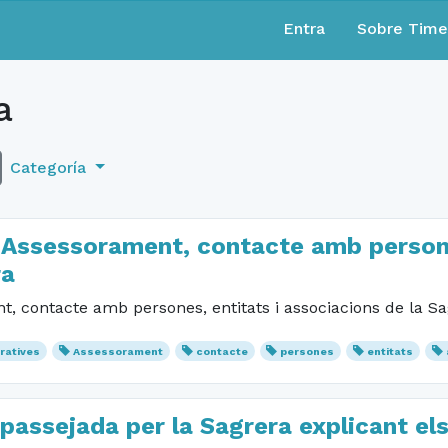
Entra
Sobre Tim
a
Categoría
 Assessorament, contacte amb persone
ra
, contacte amb persones, entitats i associacions de la S
ratives
Assessorament
contacte
persones
entitats
 passejada per la Sagrera explicant els 