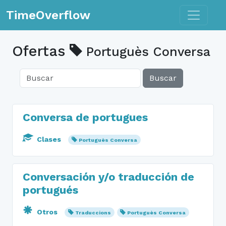
Toggle n
TimeOverflow
Ofertas
Portuguès Conversa
Buscar
Conversa de portugues
Clases
Portuguès Conversa
Conversación y/o traducción de
portugués
Otros
Traduccions
Portuguès Conversa