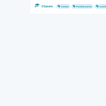
Clases
Cuina
Pastisseria
coci