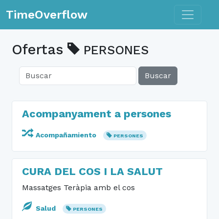
Toggle n
TimeOverflow
Ofertas
PERSONES
Buscar
Acompanyament a persones
Acompañamiento
PERSONES
CURA DEL COS I LA SALUT
Massatges Teràpia amb el cos
Salud
PERSONES