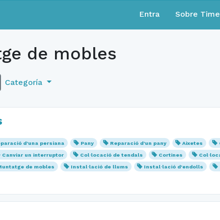
Entra
Sobre Tim
ge de mobles
Categoría
s
paració d’una persiana
Pany
Reparació d’un pany
Aixetes
Canviar un interruptor
Col·locació de tendals
Cortines
Col·loc
Muntatge de mobles
Instal·lació de llums
Instal·lació d'endolls