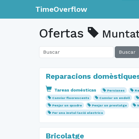
TimeOverflow
Ofertas
Muntat
Buscar
Reparacions domèstique
Tareas domésticas
Persianes
Re
Canviar fluorescents
Canviar un endoll
Penjar un quadre
Penjar un prestatge
Fer una instal·lació electrica
Bricolatge