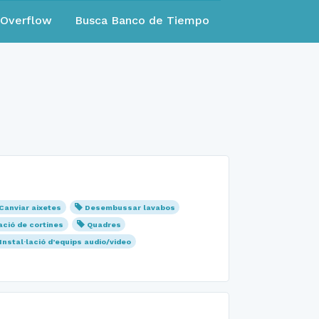
eOverflow
Busca Banco de Tiempo
Canviar aixetes
Desembussar lavabos
ació de cortines
Quadres
Instal·lació d’equips audio/video