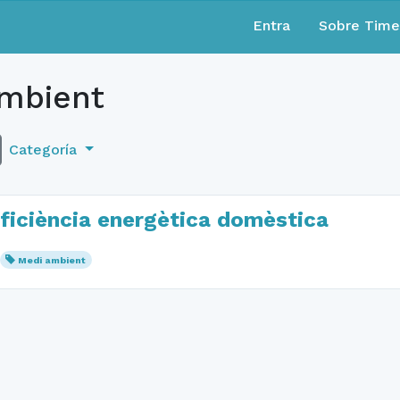
Entra
Sobre Tim
mbient
Categoría
’eficiència energètica domèstica
Medi ambient