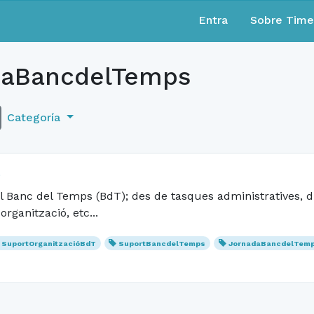
Entra
Sobre Tim
aBancdelTemps
Categoría
s
anc del Temps (BdT); des de tasques administratives, difus
rganització, etc...
SuportOrganitzacióBdT
SuportBancdelTemps
JornadaBancdelTem