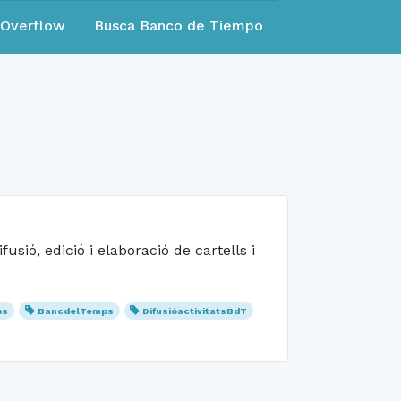
eOverflow
Busca Banco de Tiempo
ió, edició i elaboració de cartells i
ps
BancdelTemps
DifusióactivitatsBdT