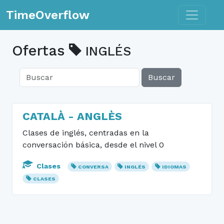
Toggle n
TimeOverflow
Ofertas
INGLÉS
Buscar
CATALÀ - ANGLÈS
Clases de inglés, centradas en la
conversación básica, desde el nivel 0
Clases
CONVERSA
INGLÉS
IDIOMAS
CLASES