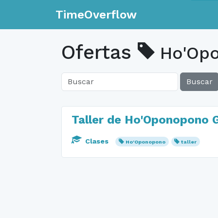
TimeOverflow
Ofertas
Ho'Op
Buscar
Taller de Ho'Oponopono 
Clases
Ho'Oponopono
taller