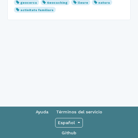
geocerca
Geocaching
lleure
natura
activitats familiars
Ayuda
Términos del servicio
Español
Github