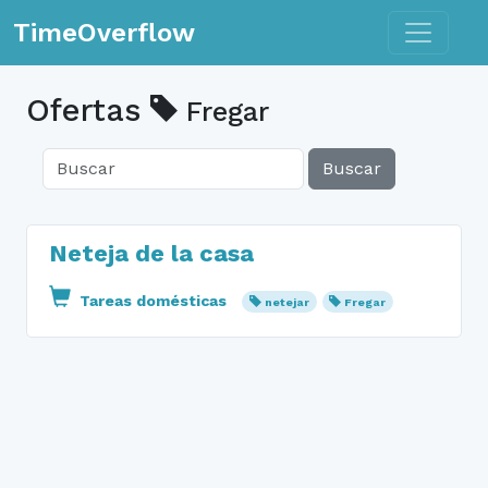
Toggle n
TimeOverflow
Ofertas
Fregar
Buscar
Neteja de la casa
Tareas domésticas
netejar
Fregar