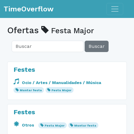
Toggle n
TimeOverflow
Ofertas
Festa Major
Buscar
Festes
Ocio / Artes / Manualidades / Música
Muntar festa
Festa Major
Festes
Otros
Festa Major
Muntar festa