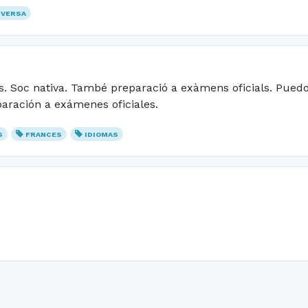
VERSA
lls. Soc nativa. També preparació a exàmens oficials. Pued
paración a exámenes oficiales.
S
FRANCES
IDIOMAS