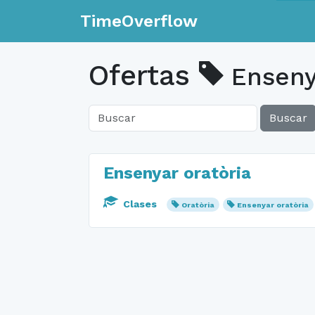
TimeOverflow
Ofertas
Enseny
Buscar
Ensenyar oratòria
Clases
Oratòria
Ensenyar oratòria