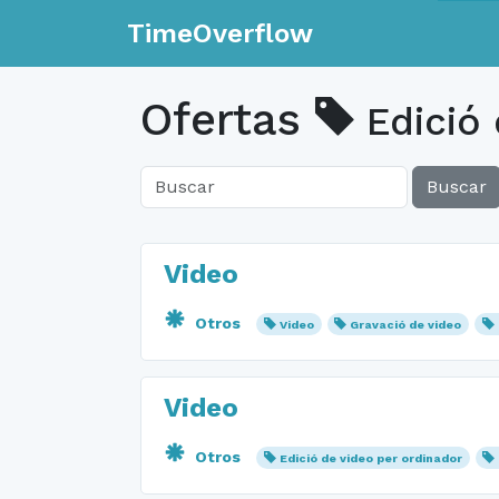
TimeOverflow
Ofertas
Edició 
Buscar
Video
Otros
Video
Gravació de video
Video
Otros
Edició de video per ordinador