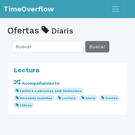
Toggle n
TimeOverflow
Ofertas
Diaris
Buscar
Lectura
Acompañamiento
Lectura a persones amb limitacions
Persones malaltes
Lectura
Diaris
Contes
Llibres