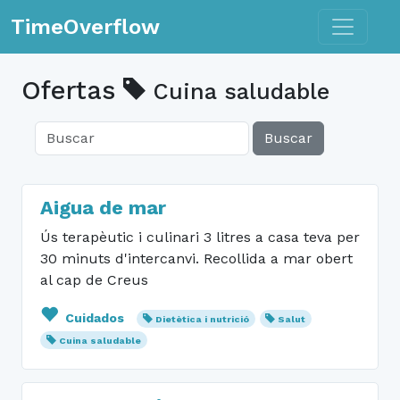
Toggle n
TimeOverflow
Ofertas
Cuina saludable
Buscar
Aigua de mar
Ús terapèutic i culinari 3 litres a casa teva per
30 minuts d'intercanvi. Recollida a mar obert
al cap de Creus
Cuidados
Dietètica i nutrició
Salut
Cuina saludable