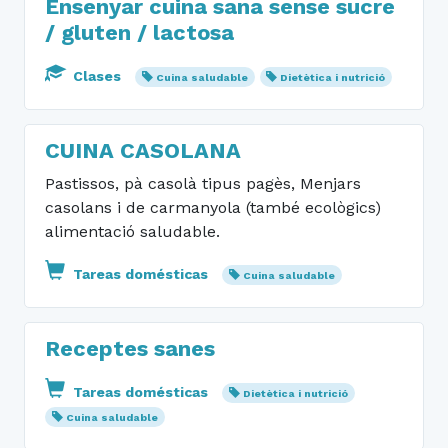
Ensenyar cuina sana sense sucre
/ gluten / lactosa
Clases
Cuina saludable
Dietètica i nutrició
CUINA CASOLANA
Pastissos, pà casolà tipus pagès, Menjars
casolans i de carmanyola (també ecològics)
alimentació saludable.
Tareas domésticas
Cuina saludable
Receptes sanes
Tareas domésticas
Dietètica i nutrició
Cuina saludable