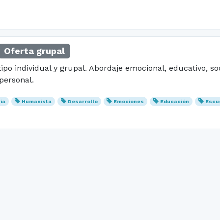
Oferta grupal
po individual y grupal. Abordaje emocional, educativo, soc
personal.
ía
Humanista
Desarrollo
Emociones
Educación
Escu