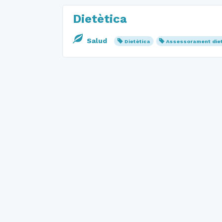
Dietètica
Salud
Dietètica
Assessorament diet