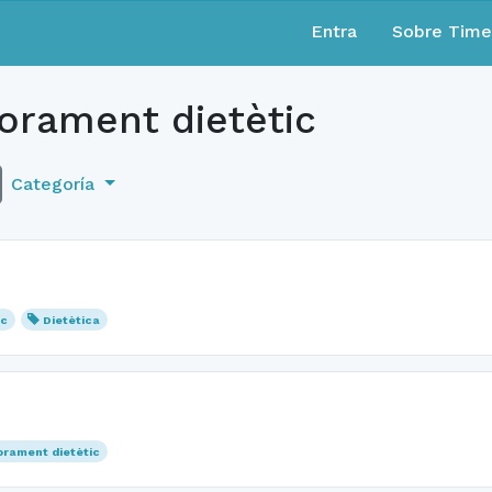
Entra
Sobre Tim
orament dietètic
Categoría
ic
Dietètica
rament dietètic