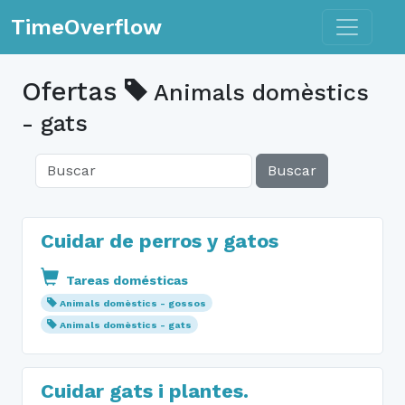
Toggle n
TimeOverflow
Ofertas
Animals domèstics
- gats
Buscar
Cuidar de perros y gatos
Tareas domésticas
Animals domèstics - gossos
Animals domèstics - gats
Cuidar gats i plantes.