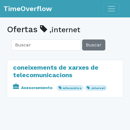
Toggle n
TimeOverflow
Ofertas
,internet
Buscar
coneixements de xarxes de
telecomunicacions
Asesoramiento
informàtica
,internet