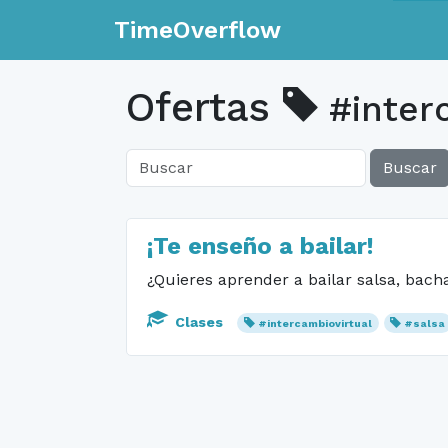
TimeOverflow
Ofertas
#inter
Buscar
¡Te enseño a bailar!
¿Quieres aprender a bailar salsa, ba
Clases
#intercambiovirtual
#salsa