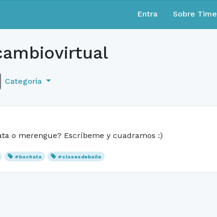
Entra
Sobre Tim
cambiovirtual
Categoría
chata o merengue? Escríbeme y cuadramos :)
#bachata
#clasesdebaile