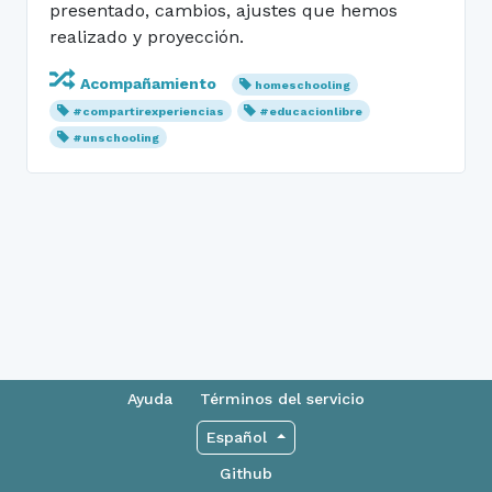
presentado, cambios, ajustes que hemos
realizado y proyección.
Acompañamiento
homeschooling
#compartirexperiencias
#educacionlibre
#unschooling
Ayuda
Términos del servicio
Español
Github