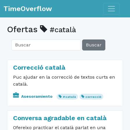
Toggle n
TimeOverflow
Ofertas
#català
Buscar
Correcció català
Puc ajudar en la correcció de textos curts en
català.
Asesoramiento
#català
correcció
Conversa agradable en català
Ofereixo practicar el català parlat en una