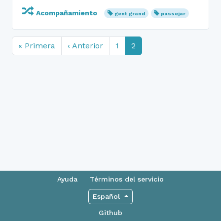
Acompañamiento
gent grand
passejar
« Primera
‹ Anterior
1
2
Ayuda
Términos del servicio
Español
Github