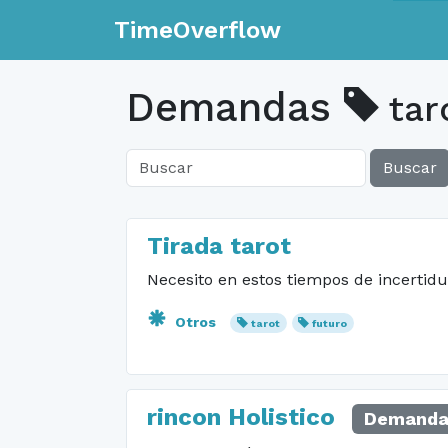
TimeOverflow
Demandas
tar
Buscar
Tirada tarot
Necesito en estos tiempos de incertid
Otros
tarot
futuro
rincon Holistico
Demanda