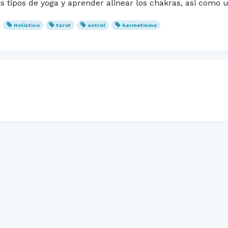
ipos de yoga y aprender alinear los chakras, asi como util
Holistico
tarot
astrol
hermetismo