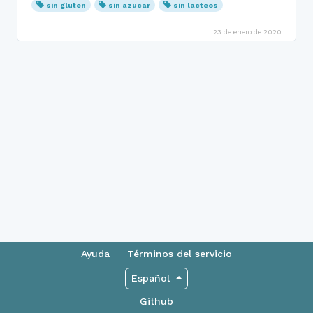
sin gluten
sin azucar
sin lacteos
23 de enero de 2020
Ayuda
Términos del servicio
Español
Github