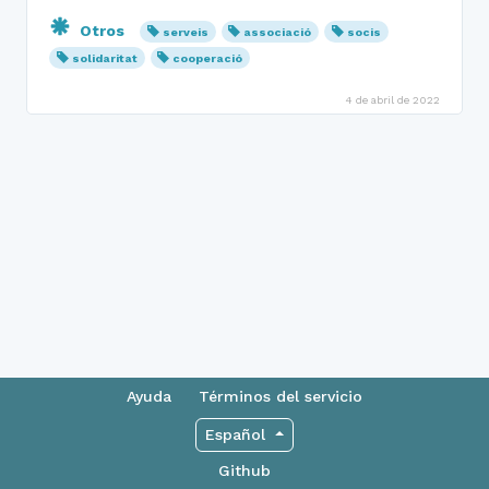
Otros
serveis
associació
socis
solidaritat
cooperació
4 de abril de 2022
Ayuda
Términos del servicio
Español
Github