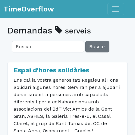
Toggle n
TimeOverflow
Demandas
serveis
Buscar
Espai d'hores solidàries
Ens cal la vostra generositat! Regaleu al Fons
Solidari algunes hores. Serviran per a ajudar i
donar suport a persones amb capacitats
diferents i per a col·laboracions amb
associacions del BdT Vic: Amics de la Gent
Gran, ASHES, la Galeria Tres-e-u, el Casal
Claret, el grup de Sant Tomàs del CC de
Santa Anna, Osonament... Gràcies!