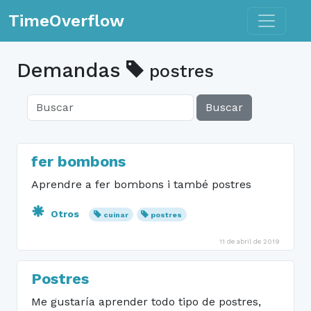
Toggle n
TimeOverflow
Demandas
postres
Buscar
fer bombons
Aprendre a fer bombons i també postres
Otros
cuinar
postres
11 de abril de 2019
Postres
Me gustaría aprender todo tipo de postres,