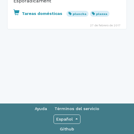
Esporàdicament
Tareas domésticas
plancha
planxa
27 de febrero de 2017
Ayuda
Términos del servicio
Español
Github