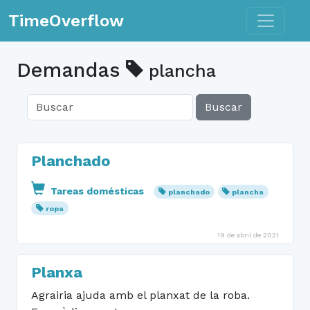
Toggle n
TimeOverflow
Demandas
plancha
Buscar
Planchado
Tareas domésticas
planchado
plancha
ropa
19 de abril de 2021
Planxa
Agrairia ajuda amb el planxat de la roba.