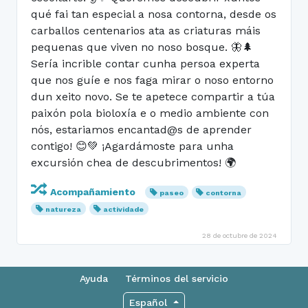
qué fai tan especial a nosa contorna, desde os
carballos centenarios ata as criaturas máis
pequenas que viven no noso bosque. 🦋🌲
Sería incrible contar cunha persoa experta
que nos guíe e nos faga mirar o noso entorno
dun xeito novo. Se te apetece compartir a túa
paixón pola bioloxía e o medio ambiente con
nós, estariamos encantad@s de aprender
contigo! 😊💚 ¡Agardámoste para unha
excursión chea de descubrimentos! 🌍
Acompañamiento
paseo
contorna
natureza
actividade
28 de octubre de 2024
Ayuda
Términos del servicio
Español