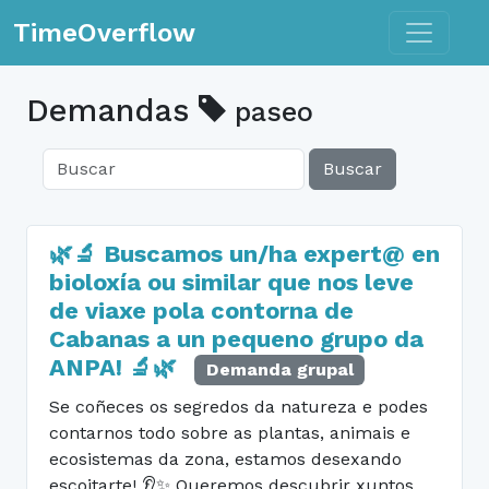
Toggle n
TimeOverflow
Demandas
paseo
Buscar
🌿🔬 Buscamos un/ha expert@ en
bioloxía ou similar que nos leve
de viaxe pola contorna de
Cabanas a un pequeno grupo da
ANPA! 🔬🌿
Demanda grupal
Se coñeces os segredos da natureza e podes
contarnos todo sobre as plantas, animais e
ecosistemas da zona, estamos desexando
escoitarte! 👂✨ Queremos descubrir xuntos