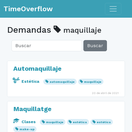
Toggle n
TimeOverflow
Demandas
maquillaje
Buscar
Automaquillaje
Estética
automaquillaje
maquillaje
20 de abril de 2021
Maquillatge
Clases
maquillaje
estética
estètica
make-up