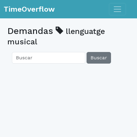
Toggle n
TimeOverflow
Demandas
llenguatge
musical
Buscar