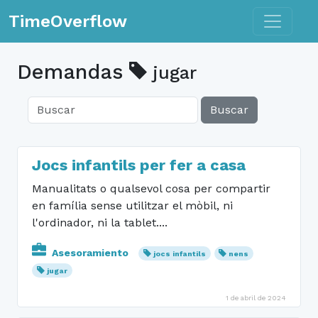
Toggle n
TimeOverflow
Demandas
jugar
Buscar
Jocs infantils per fer a casa
Manualitats o qualsevol cosa per compartir
en família sense utilitzar el mòbil, ni
l'ordinador, ni la tablet....
Asesoramiento
jocs infantils
nens
jugar
1 de abril de 2024