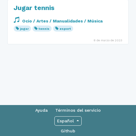
Jugar tennis
Ocio / Artes / Manualidades / Música
jugar
tennis
esport
8 de marzo de 2023
Ayuda
Términos del servicio
Español
Github