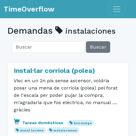
Toggle n
TimeOverflow
Demandas
instalaciones
Buscar
Instal·lar corriola (polea)
Visc en un 2n pis sense ascensor, voldria
posar una mena de corriola (polea) pel forat
de l'escala per poder pujar la compra,
m'agradaria que fos elèctrica, no manual ....
gràcies
Tareas domésticas
bricolatge
instal.lacións
instalaciones