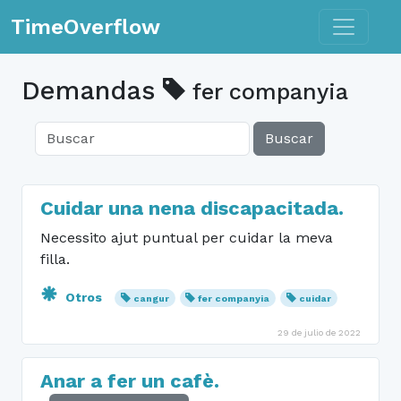
Toggle n
TimeOverflow
Demandas
fer companyia
Buscar
Cuidar una nena discapacitada.
Necessito ajut puntual per cuidar la meva
filla.
Otros
cangur
fer companyia
cuidar
29 de julio de 2022
Anar a fer un cafè.