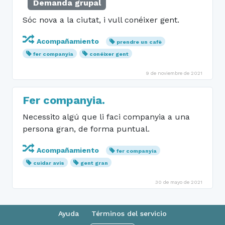
Demanda grupal
Sóc nova a la ciutat, i vull conéixer gent.
Acompañamiento
prendre un cafè
fer companyia
conéixer gent
9 de noviembre de 2021
Fer companyia.
Necessito algú que li faci companyia a una
persona gran, de forma puntual.
Acompañamiento
fer companyia
cuidar avis
gent gran
30 de mayo de 2021
Ayuda
Términos del servicio