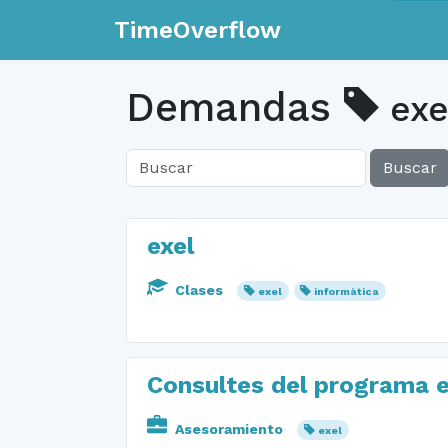
TimeOverflow
Demandas
exe
Buscar
exel
Clases
exel
informàtica
Consultes del programa e
Asesoramiento
exel