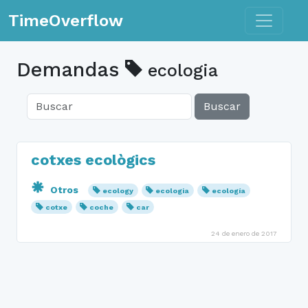
Toggle n
TimeOverflow
Demandas
ecologia
Buscar
cotxes ecològics
Otros
ecology
ecologia
ecología
cotxe
coche
car
24 de enero de 2017