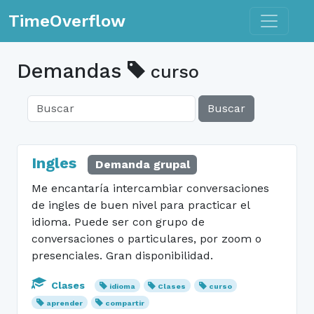
Toggle n
TimeOverflow
Demandas
curso
Buscar
Ingles
Demanda grupal
Me encantaría intercambiar conversaciones
de ingles de buen nivel para practicar el
idioma. Puede ser con grupo de
conversaciones o particulares, por zoom o
presenciales. Gran disponibilidad.
Clases
idioma
Clases
curso
aprender
compartir